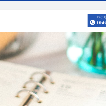
24小
056