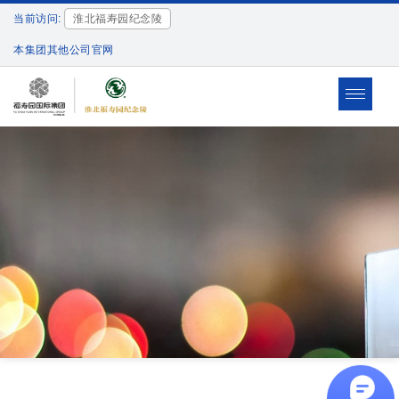
当前访问:
淮北福寿园纪念陵
本集团其他公司官网
Toggle
navigat